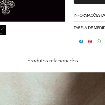
INFORMAÇÕES D
Com contas de a
TABELA DE MEDID
crucifixo.
Medidas do pin
Meça aqui
Material: zamac
Material da corr
Corrente de 60
Produtos relacionados