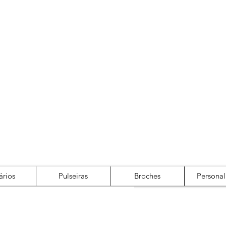
Cadastre-se
Login
ários
Pulseiras
Broches
Personal