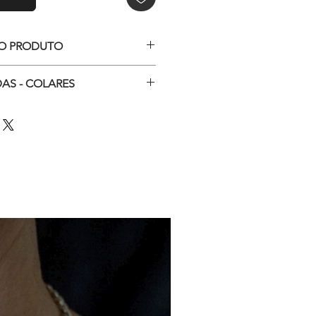
O PRODUTO
crílico e pingente de
AS - COLARES
gente: aprox. 23x18mm
ente: aço inoxidável
cm + extensor de 10cm