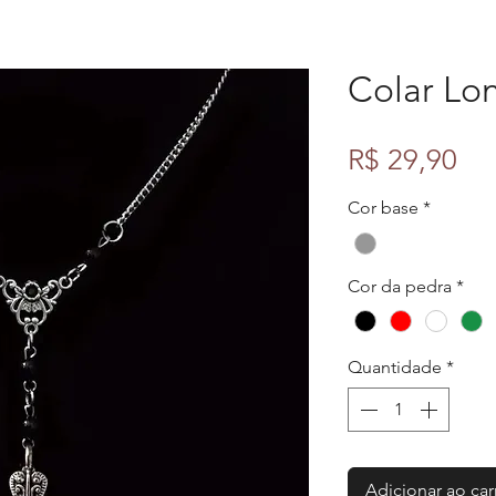
Colar Lon
Pr
R$ 29,90
Cor base
*
Cor da pedra
*
Quantidade
*
Adicionar ao car