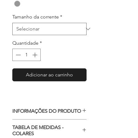
Tamanho da corrente
*
Quantidade
*
Adicionar ao carrinho
INFORMAÇÕES DO PRODUTO
Medidas do pingente: Aprox.
TABELA DE MEDIDAS -
32x13mm
COLARES
Material do pingente: Cobre