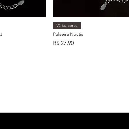
Várias cores
t
Pulseira Noctis
Preço
R$ 27,90
PARCELAMENTO
Em até 3x sem juros