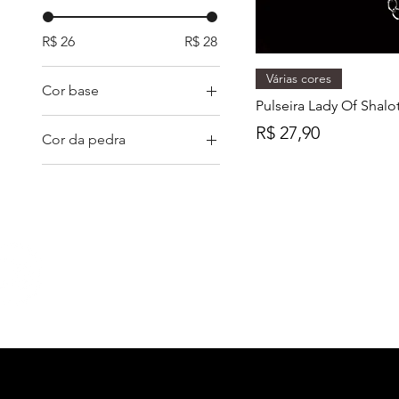
R$ 26
R$ 28
Várias cores
Cor base
Pulseira Lady Of Shalot
Preço
R$ 27,90
Cor da pedra
FRETE GRÁTIS
A partir de R$250