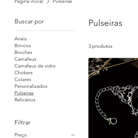
Página inicial
Pulseiras
Buscar por
Pulseiras
Anéis
Brincos
3 produtos
Broches
Camafeus
Camafeus de vidro
Chokers
Colares
Personalizados
Pulseiras
Relicários
Filtrar
Preço