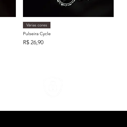
Várias cores
Pulseira Cycle
Preço
R$ 26,90
SITE SEGURO
Seus dados protegidos