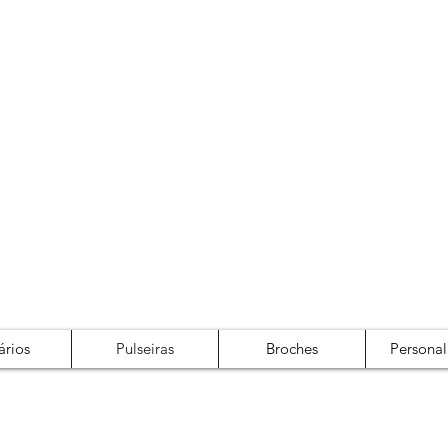
Cadastre-se
Login
ários
Pulseiras
Broches
Personal