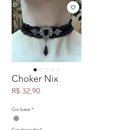
Choker Nix
Preço
R$ 32,90
Cor base
*
Cor da pedra
*