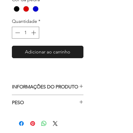
Quantidade
*
Adicionar ao carrinho
INFORMAÇÕES DO PRODUTO
Gargantilha confeccionada em
PESO
cetim franzido e veludo.
Pingente central e detalhes em
Aprox. 20g
metal e strass.
Material dos pingentes: zamac