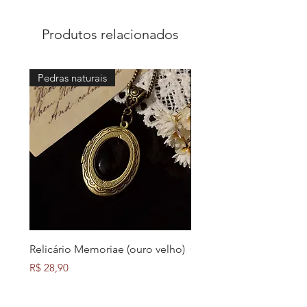
Possui extensor de 10 cm para
regulagem de tamanho.
Produtos relacionados
Pedras naturais
Várias cores
Relicário Memoriae (ouro velho)
Camafeu Baroness
Preço
Preço
R$ 28,90
R$ 25,90