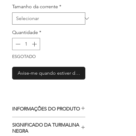
Tamanho da corrente
*
Quantidade
*
ESGOTADO
Avise-me quando estiver disponível
INFORMAÇÕES DO PRODUTO
SIGNIFICADO DA TURMALINA
Tam. da pedra: por se tratar de
NEGRA
pedra natural, os formatos e