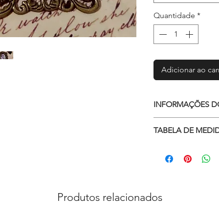
Quantidade
*
Adicionar ao car
INFORMAÇÕES D
Camafeu exclus
TABELA DE MEDID
antigas. Escolh
Com película de
Meça aqui
Medidas do pin
Material: liga d
Corrente com e
Produtos relacionados