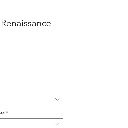
Renaissance
eço
nte
*