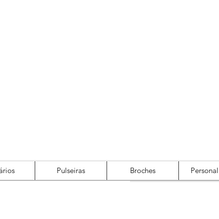
Cadastre-se
Login
ários
Pulseiras
Broches
Personal