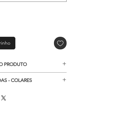
rinho
O PRODUTO
ivo com imagens de pinturas
AS - COLARES
a nas opções.
 vidro
gente: aprox. 45x35mm
e zinco
xtensor de 6cm