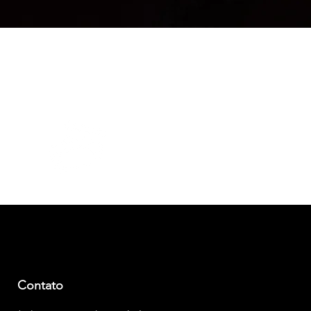
Visualização rápida
PARCELAMENTO
Em até 3x sem juros
Contato