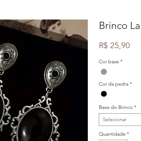
Brinco La
Pr
R$ 25,90
Cor base
*
Cor da pedra
*
Base do Brinco
*
Selecionar
Quantidade
*