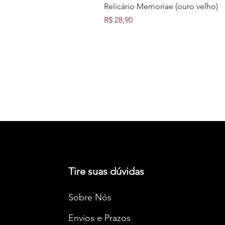
Relicário Memoriae (ouro velho)
Preço
R$ 28,90
FRETE GRÁTIS
A partir de R$250
Tire suas dúvidas
Sobre Nós
Envios e Prazos