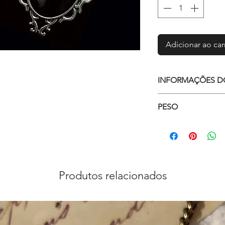
Adicionar ao car
INFORMAÇÕES D
PESO
Base com pedra 
Material: zamac
Aprox. 20g
Tam. do pingen
Produtos relacionados