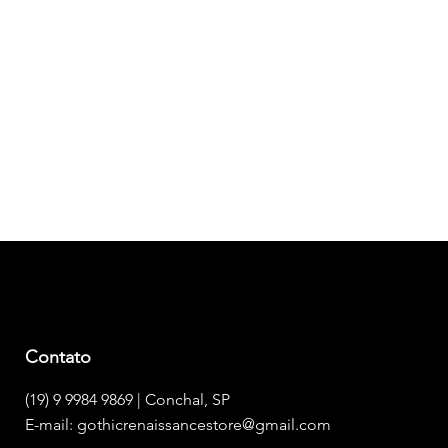
Visualização rápida
PARCELAMENTO
Em até 3x sem juros
Contato
(19) 9 9984 9869 | Conchal, SP
E-mail:
gothicrenaissancestore@gmail.com