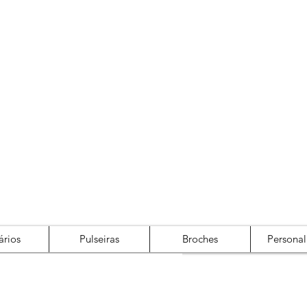
Cadastre-se
Login
ários
Pulseiras
Broches
Personal