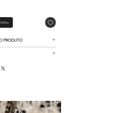
rinho
O PRODUTO
de strass preta ou gancho
te: aprox.35x26mm
Várias cores